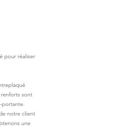
é pour réaliser
ontreplaqué
 renforts sont
o-portante.
e notre client
 obtenons une