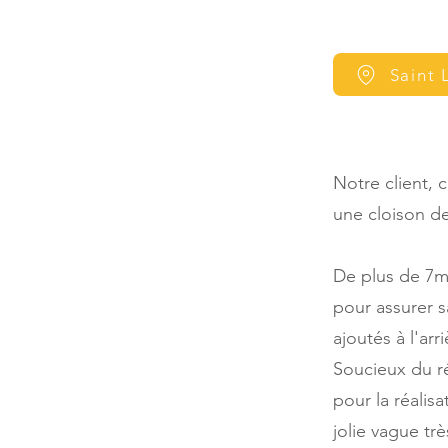
Saint 
Notre client, 
une cloison d
De plus de 7m 
pour assurer s
ajoutés à l'arr
Soucieux du ré
pour la réalis
jolie vague tr