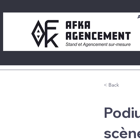
< Back
Podiu
scèn