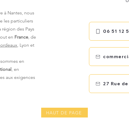
o
e à Nantes, nous
les particuliers
la région des Pays
06 51 12 
tout en
France
, de
ordeaux
, Lyon et
commerci
us sommes en
tional
, en
ées aux exigences
HAUT DE PAGE