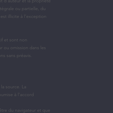
it d’auteur et la propriété
tégrale ou partielle, du
t illicite à l’exception
if et sont non
ur ou omission dans les
ons sans préavis.
 la source. La
oumise à l’accord
nêtre du navigateur et que