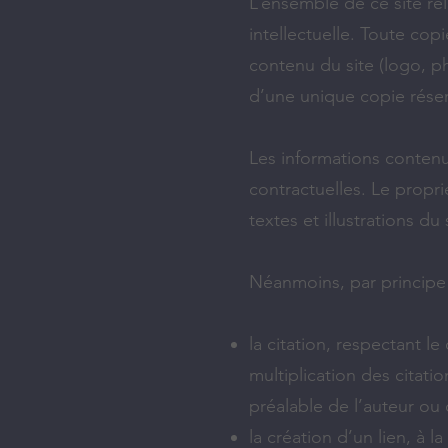
L’ensemble de ce site relè
intellectuelle. Toute cop
contenu du site (logo, ph
d’une unique copie réser
Les informations contenu
contractuelles. Le propr
textes et illustrations du
Néanmoins, par principe 
la citation, respectant l
multiplication des citat
préalable de l’auteur ou d
la création d’un lien, à 