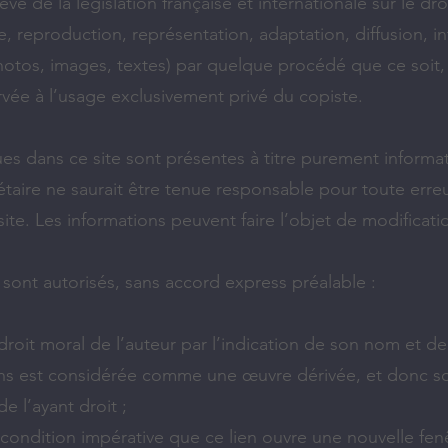
ve de la législation française et internationale sur le dro
ie, reproduction, représentation, adaptation, diffusion, in
otos, images, textes) par quelque procédé que ce soit, es
vée à l’usage exclusivement privé du copiste.
es dans ce site sont présentes à titre purement informat
iétaire ne saurait être tenue responsable pour toute erre
 site. Les informations peuvent faire l’objet de modificati
sont autorisés, sans accord express préalable :
e droit moral de l’auteur par l’indication de son nom et de
ions est considérée comme une œuvre dérivée, et donc s
e l’ayant droit ;
la condition impérative que ce lien ouvre une nouvelle fe