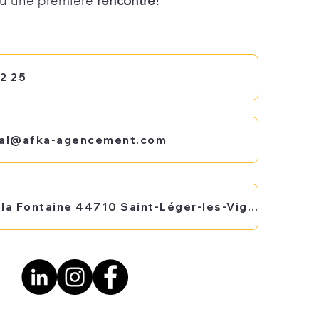
u une première
rencontre
!
52 25
al@afka-agencement.com
27 Rue de la Fontaine 44710 Saint-Léger-les-Vignes